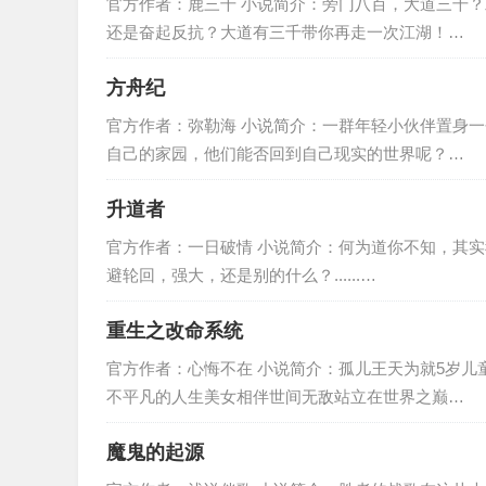
官方作者：鹿三千 小说简介：旁门八百，大道三千
还是奋起反抗？大道有三千带你再走一次江湖！…
方舟纪
官方作者：弥勒海 小说简介：一群年轻小伙伴置身
自己的家园，他们能否回到自己现实的世界呢？…
升道者
官方作者：一日破情 小说简介：何为道你不知，其实我也不
避轮回，强大，还是别的什么？......…
重生之改命系统
官方作者：心悔不在 小说简介：孤儿王天为就5岁
不平凡的人生美女相伴世间无敌站立在世界之巅…
魔鬼的起源