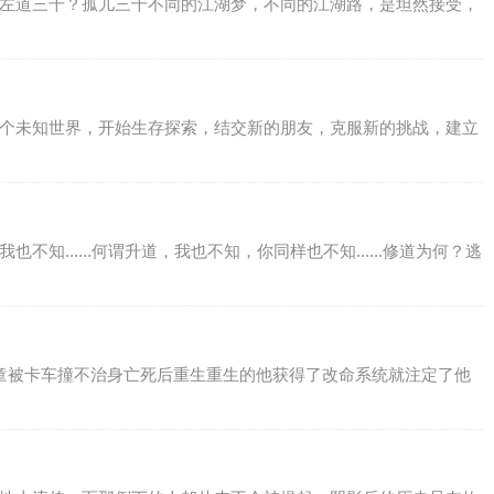
？左道三千？孤儿三千不同的江湖梦，不同的江湖路，是坦然接受，
一个未知世界，开始生存探索，结交新的朋友，克服新的挑战，建立
知......何谓升道，我也不知，你同样也不知......修道为何？逃
儿童被卡车撞不治身亡死后重生重生的他获得了改命系统就注定了他